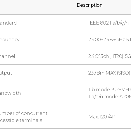
Description
tandard
IEEE 802.11a/b/g/n
requency
2.400~2.485GHz, 5
hannel
2.4G:13ch(HT20), 5G
utput
23dBm MAX (SISO)
11b mode :≤26MH
andwidth
11a/g/n mode:≤2
umber of concurrent
Max. 120 /AP
cessible terminals