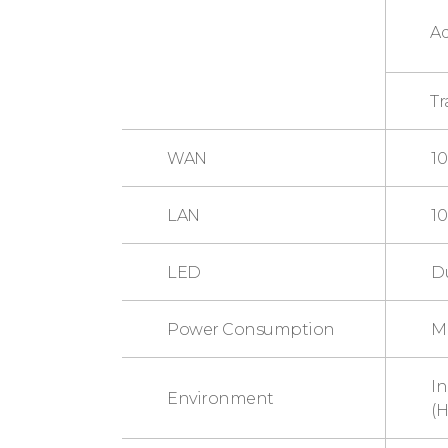
Ad
Tr
WAN
10
LAN
1
LED
Du
Power Consumption
Ma
I
Environment
(