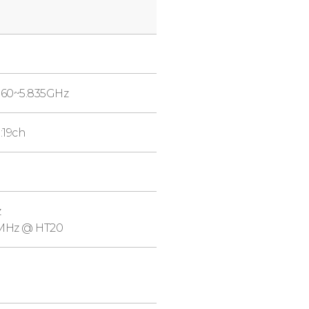
.160~5.835GHz
:19ch
z
0MHz @ HT20