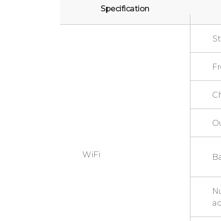
Specification
S
F
C
O
WiFi
B
N
ac