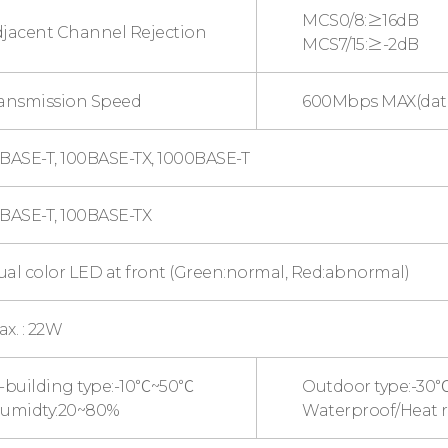
MCS0/8:≥16dB
jacent Channel Rejection
MCS7/15:≥-2dB
ansmission Speed
600Mbps MAX(data
BASE-T, 100BASE-TX, 1000BASE-T
0BASE-T, 100BASE-TX
al color LED at front (Green:normal, Red:abnormal)
x. : 22W
n-building type:-10℃~50℃
Outdoor type:-30
Humidty:20~80%
Waterproof/Heat r