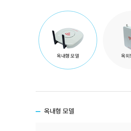
옥내형 모델
옥외
옥내형 모델